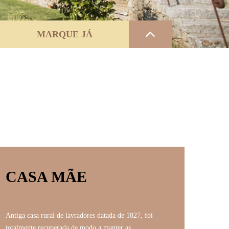
MARQUE JÁ
CASA MÃE
Antiga casa rural de lavradores datada de 1827, foi
totalmente recuperada de modo a manter as