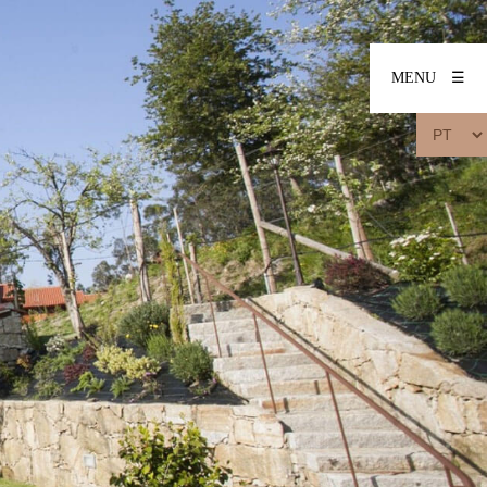
MENU
☰